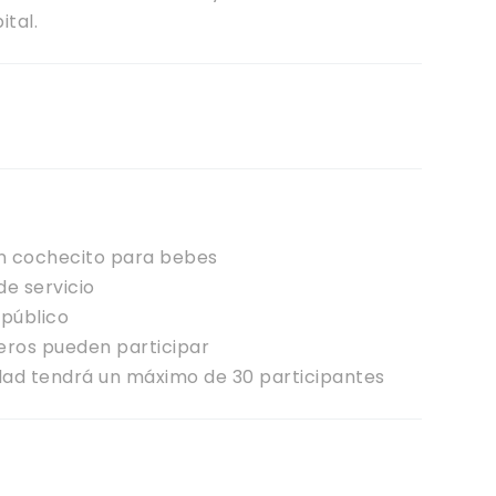
ital.
n cochecito para bebes
e servicio
 público
jeros pueden participar
idad tendrá un máximo de 30 participantes