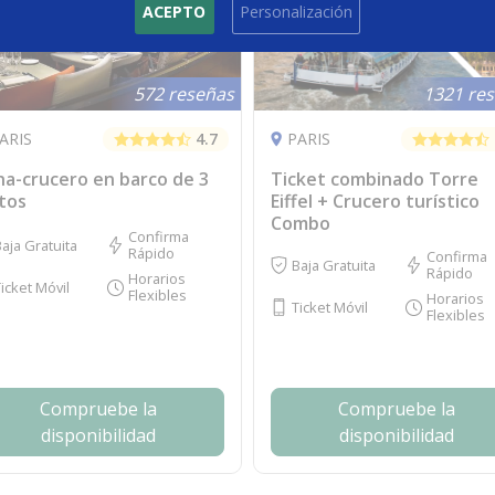
ACEPTO
Personalización
572 reseñas
1321 re
ARIS
4.7
PARIS
a-crucero en barco de 3
Ticket combinado Torre
tos
Eiffel + Crucero turístico
Combo
Confirma
aja Gratuita
Rápido
Confirma
Baja Gratuita
Rápido
Horarios
icket Móvil
Flexibles
Horarios
Ticket Móvil
Flexibles
Compruebe la
Compruebe la
disponibilidad
disponibilidad