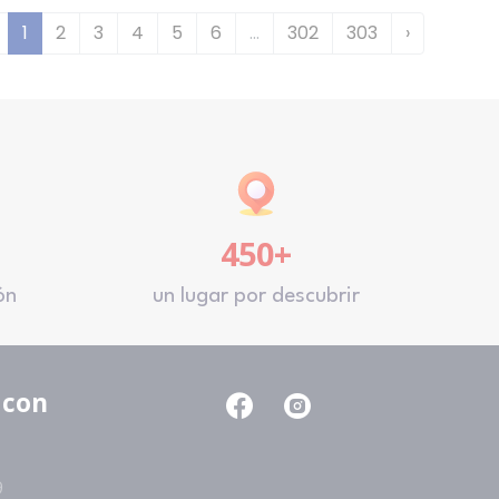
1
2
3
4
5
6
...
302
303
›
450+
ón
un lugar por descubrir
 con
9