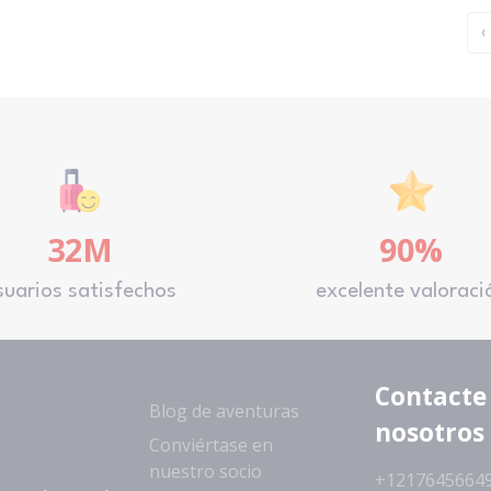
‹
32M
90%
suarios satisfechos
excelente valoraci
Contacte
Blog de aventuras
nosotros
Conviértase en
nuestro socio
+1217645664