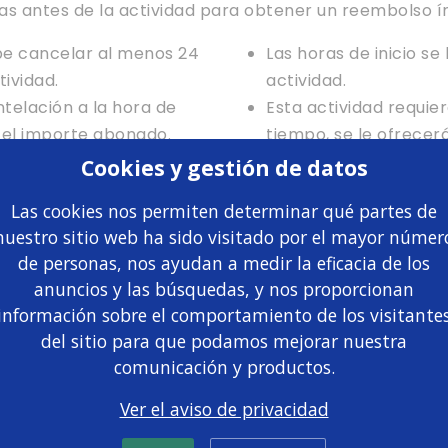
as antes de la actividad para obtener un reembolso í
be cancelar al menos 24
Las horas de inicio se
tividad.
actividad.
telación a la hora de
Esta actividad requie
rá el importe abonado.
tiempo, se le ofrecer
do con menos de 24 horas
íntegro del importe 
Cookies y gestión de datos
tividad.
Las cookies nos permiten determinar qué partes de
nuestro sitio web ha sido visitado por el mayor númer
de personas, nos ayudan a medir la eficacia de los
anuncios y las búsquedas, y nos proporcionan
información sobre el comportamiento de los visitante
del sitio para que podamos mejorar nuestra
comunicación y productos.
Entradas Combo
Ver el aviso de privacidad