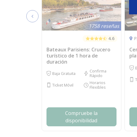
1758 reseñas
4.6
P
Bateaux Parisiens: Crucero
Cen
turístico de 1 hora de
pla
duración
B
Confirma
Baja Gratuita
Rápido
T
Horarios
Ticket Móvil
Flexibles
Compruebe la
disponibilidad