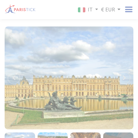
IT
€ EUR