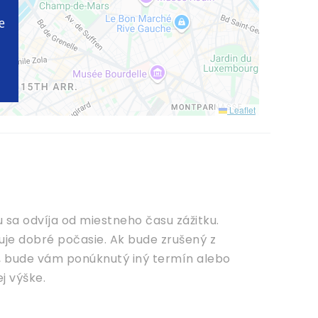
e
Leaflet
sa odvíja od miestneho času zážitku.
duje dobré počasie. Ak bude zrušený z
, bude vám ponúknutý iný termín alebo
j výške.