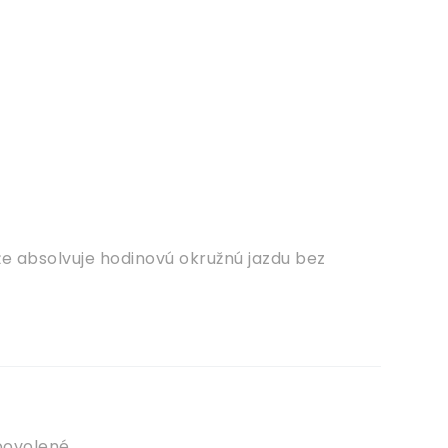
že absolvuje hodinovú okružnú jazdu bez
 povolené