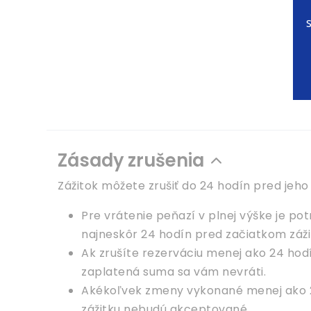
Zásady zrušenia
Zážitok môžete zrušiť do 24 hodín pred jeh
Pre vrátenie peňazí v plnej výške je pot
najneskôr 24 hodín pred začiatkom záži
Ak zrušíte rezerváciu menej ako 24 hod
zaplatená suma sa vám nevráti.
Akékoľvek zmeny vykonané menej ako 
zážitku nebudú akceptované.