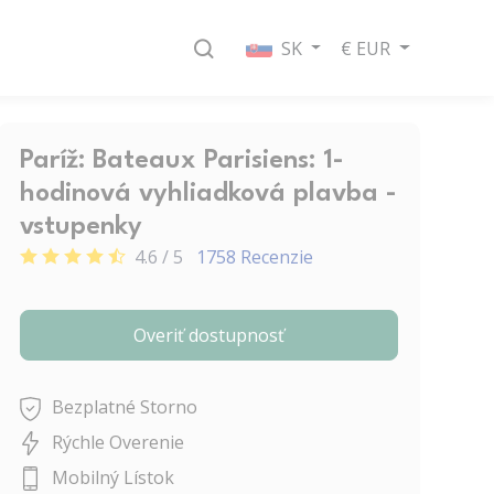
SK
€ EUR
Paríž: Bateaux Parisiens: 1-
hodinová vyhliadková plavba -
vstupenky
4.6 / 5
1758 Recenzie
Overiť dostupnosť
Bezplatné Storno
Rýchle Overenie
Mobilný Lístok