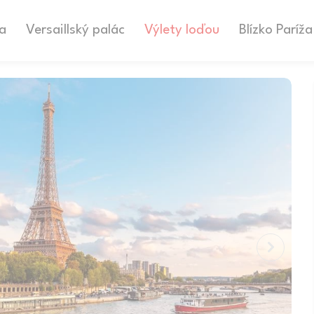
ka
Versaillský palác
Výlety loďou
Blízko Paríža