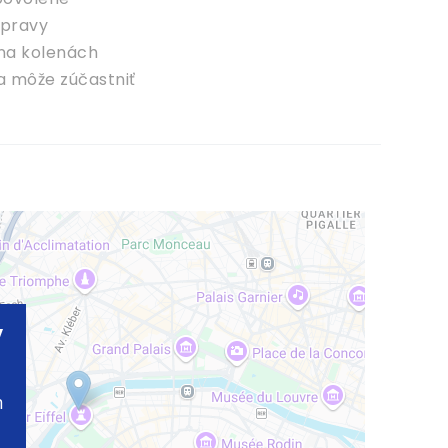
opravy
 na kolenách
a môže zúčastniť
v
m