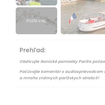
POZRI VIAC
Prehľad:
Obdivujte ikonické pamiatky Paríža počas
Počúvajte komentár s audiosprievodcom a
a mnoho známych parížskych atrakcií!