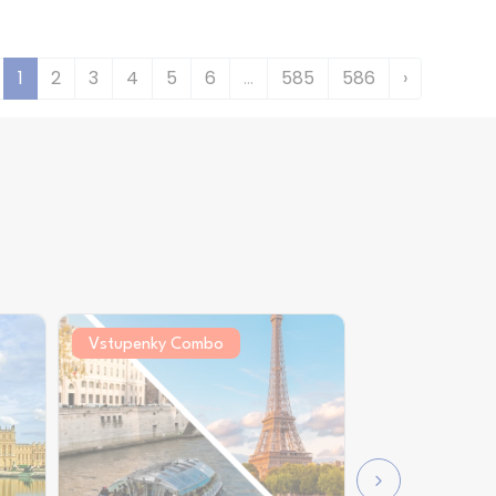
1
2
3
4
5
6
...
585
586
›
Vstupenky Combo
Bezplatné Sto