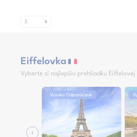
Eiffelovka
Vyberte si najlepšiu prehliadku Eiffelovej
Vysoko Odporúčané
V