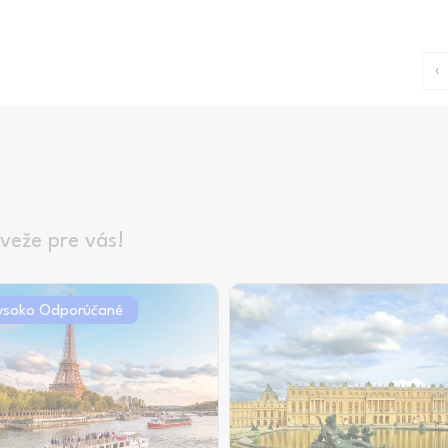
‹
 veže pre vás!
ysoko Odporúčané