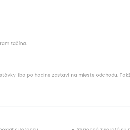
gram začína.
stávky, iba po hodine zastaví na mieste odchodu. Tak
okiaľ si letenku
Služobné zvieratá sú