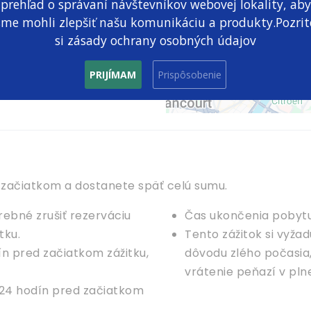
prehľad o správaní návštevníkov webovej lokality, aby
sme mohli zlepšiť našu komunikáciu a produkty.Pozrit
si zásady ochrany osobných údajov
PRIJÍMAM
Prispôsobenie
o začiatkom a dostanete späť celú sumu.
rebné zrušiť rezerváciu
Čas ukončenia pobytu 
tku.
Tento zážitok si vyža
ín pred začiatkom zážitku,
dôvodu zlého počasia
vrátenie peňazí v plne
24 hodín pred začiatkom