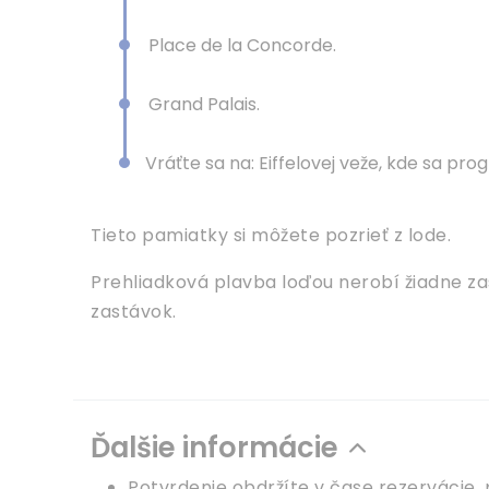
Place de la Concorde.
Grand Palais.
Vráťte sa na: Eiffelovej veže, kde sa pro
Tieto pamiatky si môžete pozrieť z lode.
Prehliadková plavba loďou nerobí žiadne za
zastávok.
Ďalšie informácie
Potvrdenie obdržíte v čase rezervácie, p