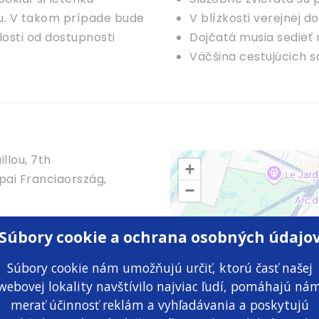
ou. V takom prípade bude
V blízkosti verejnej d
losti od dostupnosti
Dojčatá musia sedieť
Väčšina cestujúcich s
llou, 7th
+
pai Franciaország,
−
Súbory cookie a ochrana osobných údajo
Súbory cookie nám umožňujú určiť, ktorú časť našej
webovej lokality navštívilo najviac ľudí, pomáhajú ná
merať účinnosť reklám a vyhľadávania a poskytujú