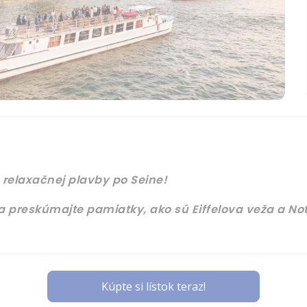
 relaxačnej plavby po Seine!
 preskúmajte pamiatky, ako sú Eiffelova veža a N
Kúpte si lístok teraz!